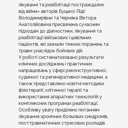
лікуванні та реабілітації постраждалих
від війни» авторів Буцької Лідії
Володимирівни та Черняка Віктора
Анатолійовича присвячена сучасним
підходам до діагностики, лікування та
реабілітації військових і цивільних
пацієнтів, які зазнали тяжких поранень та
травм унаслідок бойових дій.
У роботі систематизовано результати
клінічних досліджень і практичних
напрацювань у сфері реконструктивної,
судинної та регенеративної медицини, а
також представлено новітні методики
фізіотерапії, клітинної терапії та
використання апаратних технологій у
комплексних програмах реабілітації.
Особливу увагу приділено питанням
лікування хронічних больових синдромів,
посттравматичних стресових розладів